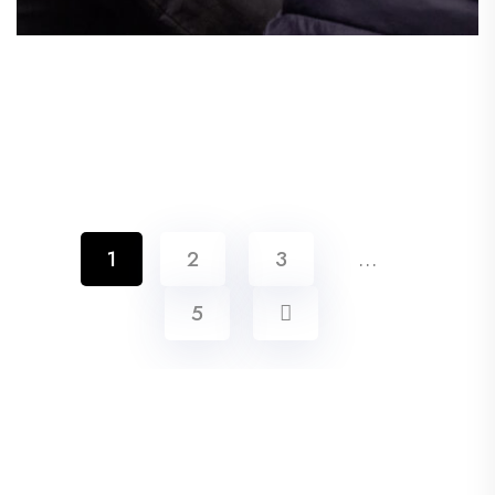
1
2
3
…
5