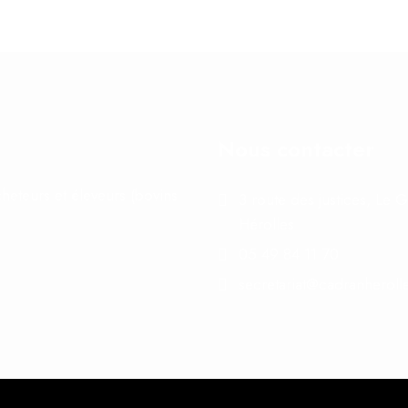
Nous contacter
heteurs et éleveurs (bovins
3 route des justices, Le
Hérolles
05 49 84 11 70
secretariat@cadranherolle