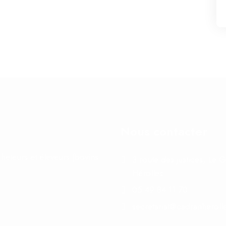
Nous contacter
heteurs et éleveurs (bovins
3 route des justices, Le
Hérolles
05 49 84 11 70
secretariat@cadranherolle